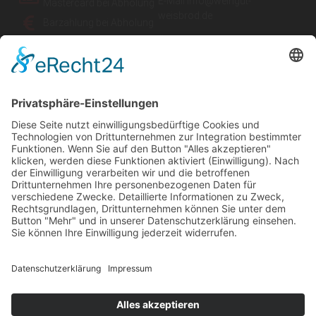
E-Mail info@weingut-
Mastercard
bei Abholung
weisbrod.de
Barzahlung bei Abholung
Öffnungszeiten ab 31.9.2022:
Rechnung
10.00 bis 12.00 Uhr und 14.00
paypal
bis 16.00 Uhr.
Weinverkauf immer unter kurzer
Anmeldung.
AGB
Impressum
Datenschutzerklärung
Cookie-Einstellungen
© 2021 Weingut Weisbrod