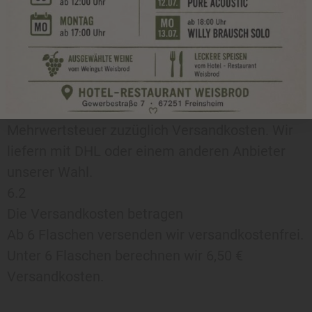
dieser Wertverlust auf einen zur Prüfung der
Beschaffenheit, Eigenschaften und
Funktionsweise der Waren nicht notwendigen
Umgang mit ihnen zurückzuführen ist.
§ 6 Preise und Versandkosten
6.1 Alle Preise gelten inklusive der gesetzlichen
Mehrwertsteuer zuzüglich Versandkosten. Wir
liefern mit DHL oder einem anderen Anbieter
unserer Wahl.
6.2
Die Versandkosten betragen
Ab 6 Flaschen versenden wir versandkostenfrei.
Unter 6 Flaschen berechnen wir 6,50 €
Versandkosten.