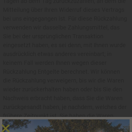
Tagen ab dem Tag zurückzuzahlen, an dem die
Mitteilung über Ihren Widerruf dieses Vertrags
bei uns eingegangen ist. Für diese Rückzahlung
verwenden wir dasselbe Zahlungsmittel, das
Sie bei der ursprünglichen Transaktion
eingesetzt haben, es sei denn, mit Ihnen wurde
ausdrücklich etwas anderes vereinbart; in
keinem Fall werden Ihnen wegen dieser
Rückzahlung Entgelte berechnet. Wir können
die Rückzahlung verweigern, bis wir die Waren
wieder zurückerhalten haben oder bis Sie den
Nachweis erbracht haben, dass Sie die Waren
zurückgesandt haben, je nachdem, welches der
frühere Zeitpunkt ist. Sie haben die Waren
unverzüglich und in jedem Fall spätestens