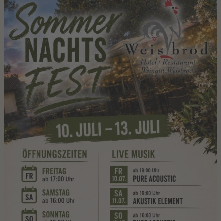
binnen vierzehn Tagen ab dem Tag, an dem Sie
uns über den Widerruf dieses Vertrags
unterrichten, an
Weingut Weisbrod GbR
Großkarlbacherstr.30
67251Freinsheim
Telefon:06353-7776
Email:
info@weisbrod-freinsheim.de
zurückzusenden oder zu übergeben. Die Frist ist
gewahrt, wenn Sie die Waren vor Ablauf der
Frist von vierzehn Tagen absenden. Sie tragen
die unmittelbaren Kosten der Rücksendung der
Waren. Sie müssen für einen etwaigen
Wertverlust der Waren nur aufkommen, wenn